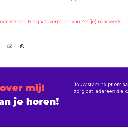
e podcasts van Hetgaatovermij en van Zet(je) naar werk
Jouw stem helpt om aan
 over mij!
zorg dat iedereen die k
an je horen!