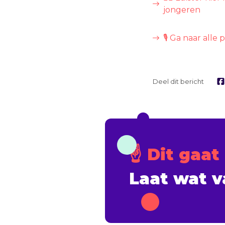
jongeren
🎙️ Ga naar all
Deel dit bericht
☝️ Dit gaat
Laat wat v