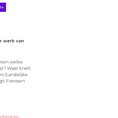
die
ar werk van
enten welke
st? Waar knelt
s (Landelijke
rgt-Franssen
oaching en