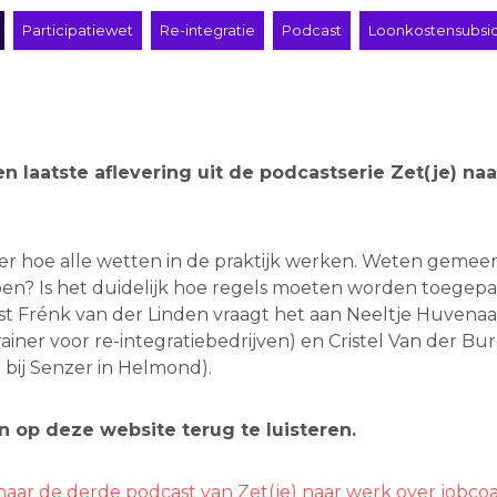
Participatiewet
Re-integratie
Podcast
Loonkostensubsi
 en laatste aflevering uit de podcastserie Zet(je) na
ver hoe alle wetten in de praktijk werken. Weten geme
en? Is het duidelijk hoe regels moeten worden toegepa
st Frénk van der Linden vraagt het aan Neeltje Huvenaar
ainer voor re-integratiebedrijven) en Cristel Van der Bu
bij Senzer in Helmond).
jn op deze website terug te luisteren.
er naar de derde podcast van Zet(je) naar werk over jobc