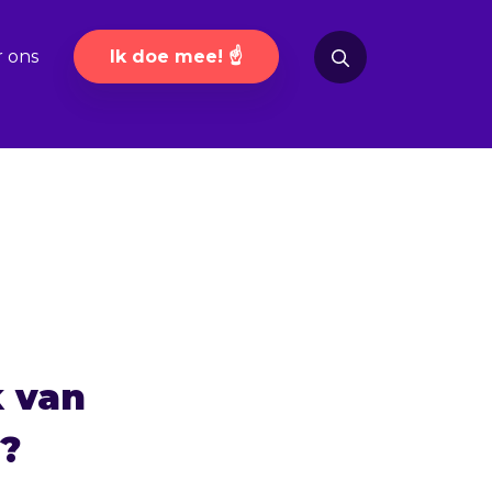
Ik doe mee! ☝️
 ons
k van
)?