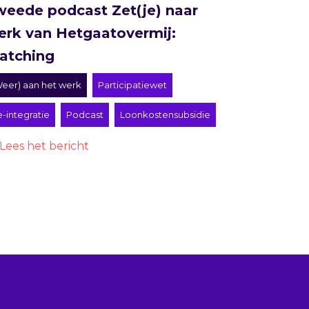
weede podcast Zet(je) naar
erk van Hetgaatovermij:
atching
eer) aan het werk
Participatiewet
-integratie
Podcast
Loonkostensubsidie
Lees het bericht