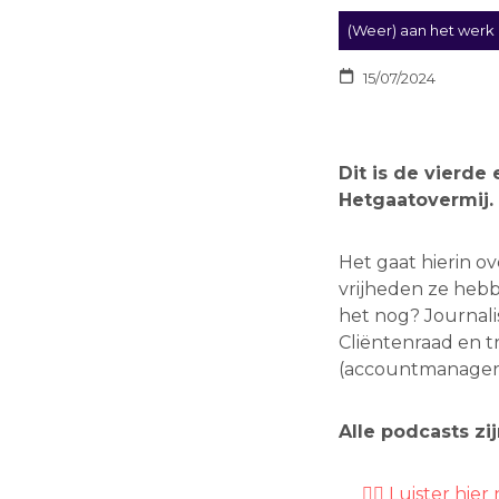
(Weer) aan het werk
15/07/2024
Dit is de vierde
Hetgaatovermij.
Het gaat hierin o
vrijheden ze hebb
het nog? Journali
Cliëntenraad en tr
(accountmanager 
Alle podcasts zi
👉🏿 Luister hi