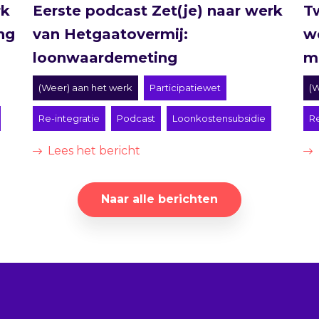
rk
Eerste podcast Zet(je) naar werk
T
ng
van Hetgaatovermij:
w
loonwaardemeting
m
(Weer) aan het werk
Participatiewet
(W
Re-integratie
Podcast
Loonkostensubsidie
Re
Lees het bericht
Naar alle berichten