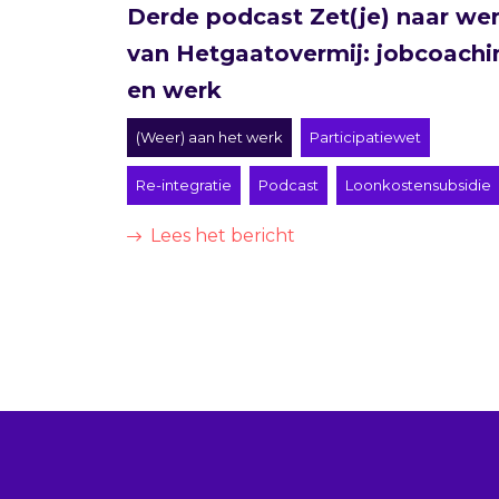
Derde podcast Zet(je) naar we
van Hetgaatovermij: jobcoachi
en werk
(Weer) aan het werk
Participatiewet
Re-integratie
Podcast
Loonkostensubsidie
Lees het bericht