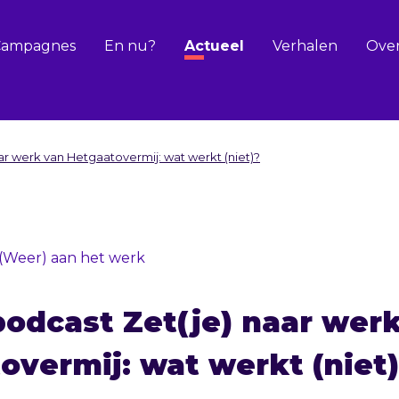
Campagnes
En nu?
Actueel
Verhalen
Over
ar werk van Hetgaatovermij: wat werkt (niet)?
(Weer) aan het werk
podcast Zet(je) naar wer
overmij: wat werkt (niet