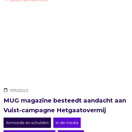
17/10/2023
MUG magazine besteedt aandacht aan
Vuist-campagne Hetgaatovermij
Armoede en schulden
In de media