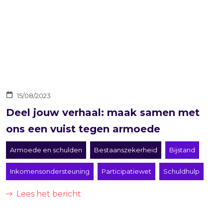
15/08/2023
Deel jouw verhaal: maak samen met
ons een vuist tegen armoede
Armoede en schulden
Bestaanszekerheid
Bijstand
Inkomensondersteuning
Participatiewet
Schuldhulp
Lees het bericht