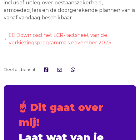
inclusief uitleg over bestaanszekerheid,
armoedecijfers en de doorgerekende plannen van is
vanaf vandaag beschikbaar.
👉🏽 Download het LCR-factsheet van de
verkiezingsprogramma's november 2023
Deel dit bericht
☝️ Dit gaat over 
mij!
Laat wat van je 