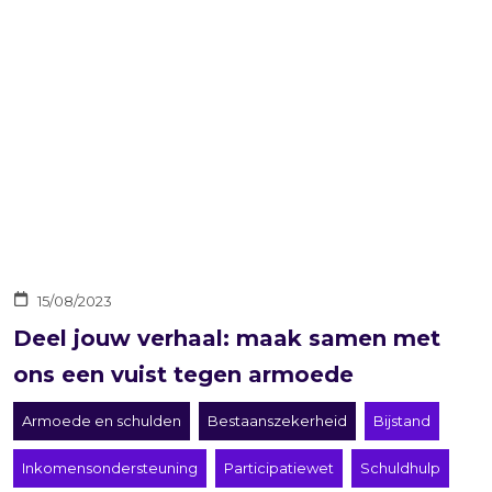
15/08/2023
Deel jouw verhaal: maak samen met
ons een vuist tegen armoede
Armoede en schulden
Bestaanszekerheid
Bijstand
Inkomensondersteuning
Participatiewet
Schuldhulp