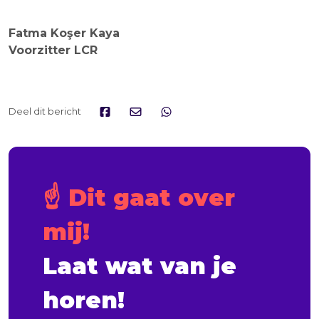
Fatma Koşer Kaya
Voorzitter LCR
Deel dit bericht
☝️ Dit gaat over 
mij!
Laat wat van je 
horen!