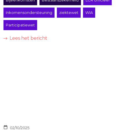
Bijeenkomsten
Bestaanszekerheid
LCR officieel
Inkomensondersteuning
ziektewet
WIA
Participatiewet
Lees het bericht
02/10/2025