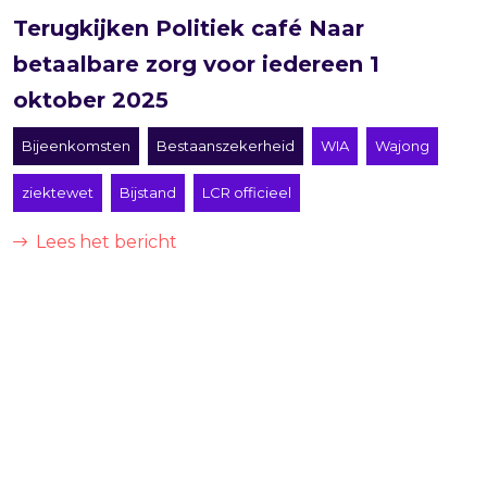
Terugkijken Politiek café Naar
betaalbare zorg voor iedereen 1
oktober 2025
Bijeenkomsten
Bestaanszekerheid
WIA
Wajong
ziektewet
Bijstand
LCR officieel
Lees het bericht